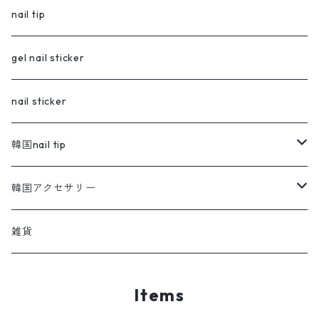
nail tip
gel nail sticker
nail sticker
韓国nail tip
nail tip
韓国アクセサリー
小物
ピアス
雑貨
Items